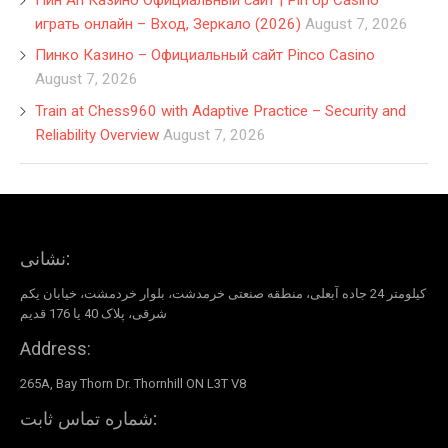
играть онлайн – Вход, Зеркало (2026)
August 7, 2026
Пинко Казино – Официальный сайт Pinco Casino
August 7, 2026
Train at Chess960 with Adaptive Practice – Security and
Reliability Overview
August 7, 2026
نشانی:
کیلومتر 24 جاده آبعلی، منطقه صنعتی خرمدشت، بلوار خردمشت، خیابان یکم
شرقی، پلاک 40 یا 176 قدیم
Address:
265A, Bay Thorn Dr. Thornhill ON L3T V8
شماره تماس ثابت: