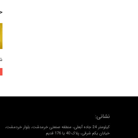
خ
ش
نشانی:
کیلومتر 24 جاده آبعلی، منطقه صنعتی خرمدشت، بلوار خردمشت،
خیابان یکم شرقی، پلاک 40 یا 176 قدیم