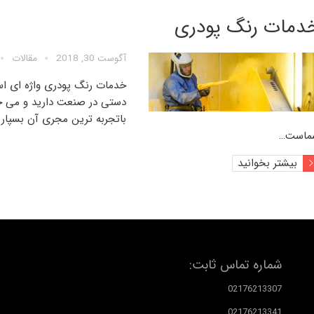
دمات رنگ پودری
آگوست 30, 2018
مقالات
خدمات رنگ پودری
واژه ای اس
دستی در صنعت دارید و می خو
باتجربه ترین مجری آن بسپار
ماست…
بیشتر بخوانید
شماره تماس ثابت:
02176213307
02176213341