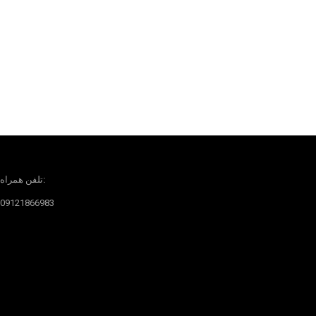
تلفن همراه:
09121866983