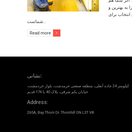
. اگر شما هم
ا به بهترین و
انتخاب برای
شماست…
Read more
نشانی:
کیلومتر 24 جاده آبعلی، منطقه صنعتی خرمدشت، بلوار خردمشت،
خیابان یکم شرقی، پلاک 40 یا 176 قدیم
Address:
265A, Bay Thorn Dr. Thornhill ON L3T V8