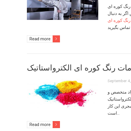
نگ کوره ای
گر به دنبال
نگ کوره ای
Read more
ات رنگ کوره ای الکترواستاتیک
September 4
فراد متخصص و
کترواستاتیک
جری این کار
است…
Read more