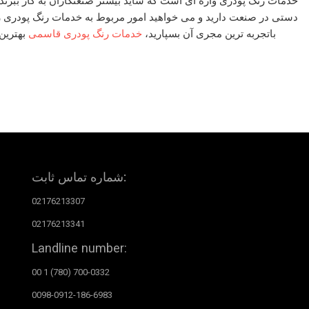
خدمات رنگ پودری
واژه ای است که شاید بیشتر صنعتکاران به کار ببرند
دستی در صنعت دارید و می خواهید امور مربوط به
خدمات رنگ پودری
ر
باتجربه ترین مجری آن بسپارید،
خدمات رنگ پودری قاسمی
بهترین 
شماره تماس ثابت:
02176213307
02176213341
Landline number:
00 1 (780) 700-0332
0098-0912-186-6983