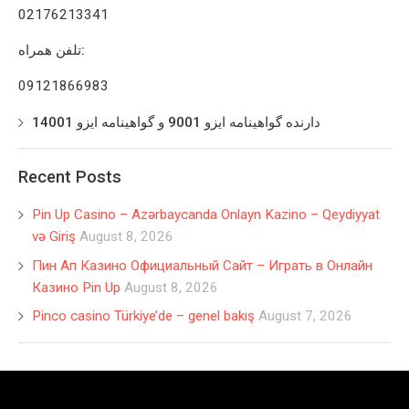
02176213341
تلفن همراه:
09121866983
دارنده گواهینامه ایزو 9001 و گواهینامه ایزو 14001
Recent Posts
Pin Up Casino – Azərbaycanda Onlayn Kazino – Qeydiyyat
və Giriş
August 8, 2026
Пин Ап Казино Официальный Сайт – Играть в Онлайн
Казино Pin Up
August 8, 2026
Pinco casino Türkiye’de – genel bakış
August 7, 2026