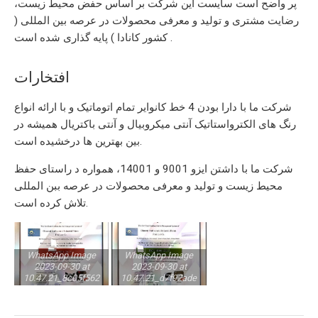
پر واضح است سایست این شرکت بر اساس حفض محیط زیست،
رضایت مشتری و تولید و معرفی محصولات در عرصه بین المللی (
کشور کانادا ) پایه گذاری شده است .
افتخارات
شرکت ما با دارا بودن 4 خط کانوایر تمام اتوماتیک و با ارائه انواع
رنگ های الکترواستاتیک آنتی میکروبیال و آنتی باکتریال همیشه در
بین بهترین ها درخشیده است.
شرکت ما با داشتن ایزو 9001 و 14001، همواره د راستای حفظ
محیط زیست و تولید و معرفی محصولات در عرصه ببن المللی
تلاش کرده است.
WhatsApp Image
WhatsApp Image
2023-09-30 at
2023-09-30 at
10.47.21_8c05f562
10.47.21_d7f92ade