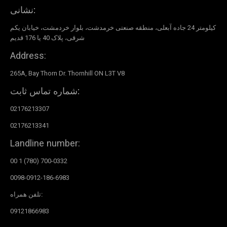
نشانی:
کیلومتر 24 جاده آبعلی، منطقه صنعتی خرمدشت، بلوار خردمشت، خیابان یکم
شرقی، پلاک 40 یا 176 قدیم
Address:
265A, Bay Thorn Dr. Thornhill ON L3T V8
شماره تماس ثابت:
02176213307
02176213341
Landline number:
00 1 (780) 700-0332
0098-0912-186-6983
تلفن همراه:
09121866983