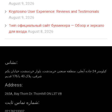
August 9, 2026
Kryptosino User Experience: Reviews and Testimonials
August 9, 2026
1win официальный сайт букмекера — Обзор и зеркало
для входа
August 8, 2026
نشانی:
کیلومتر 24 جاده آبعلی، منطقه صنعتی خرمدشت، بلوار خردمشت، خیابان یکم
شرقی، پلاک 40 یا 176 قدیم
Address:
265A, Bay Thorn Dr. Thornhill ON L3T V8
شماره تماس ثابت:
02176213307