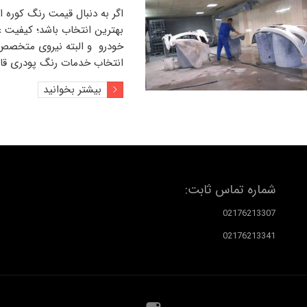
اگر به دنبال
قیمت رنگ کوره 
بهترین انتخاب باشد؛ کیفیت ع
خودرو
و البته نیروی متخصص
انتخاب
خدمات رنگ پودری ق
بیشتر بخوانید
شماره تماس ثابت:
02176213307
02176213341