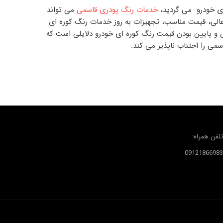
ای خودرو
می گردید،
خدمات رنگ پودری قاسمی
می تواند
الی، قیمت مناسب، تجهیزات به روز
خدمات رنگ کوره ای
 و پایین بودن
قیمت رنگ کوره ای خودرو
دلایلی است که
اسمی
را اجتناب ناپذیر می کند.
تلفن همراه:
09121866983