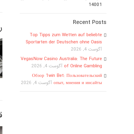
14001
Recent Posts
ر
Top Tipps zum Wetten auf beliebte
Sportarten der Deutschen ohne Oasis
آگوست 4, 2026
VegasNow Casino Australia: The Future
of Online Gambling
آگوست 4, 2026
Обзор 1win Bet: Пользовательский
опыт, мнения и инсайты
آگوست 4, 2026
ق