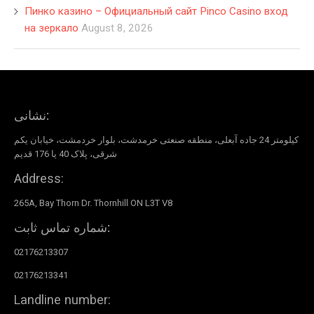
Пинко казино – Официальный сайт Pinco Casino вход
на зеркало
August 8, 2026
نشانی:
کیلومتر 24 جاده آبعلی، منطقه صنعتی خرمدشت، بلوار خردمشت، خیابان یکم
شرقی، پلاک 40 یا 176 قدیم
Address:
265A, Bay Thorn Dr. Thornhill ON L3T V8
شماره تماس ثابت:
02176213307
02176213341
Landline number: