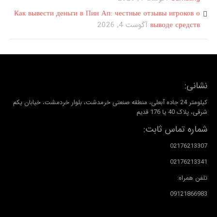
Как вывести деньги в Пин Ап: честные отзывы игроков о
выводе средств
آگوست 4, 2026
نشانی:
کیلومتر 24 جاده آبعلی، منطقه صنعتی خرمدشت، بلوار خردمشت، خیابان یکم
شرقی، پلاک 40 یا 176 قدیم
شماره تماس ثابت:
02176213307
02176213341
تلفن همراه:
09121866983