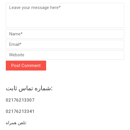
شماره تماس ثابت:
02176213307
02176213341
تلفن همراه: