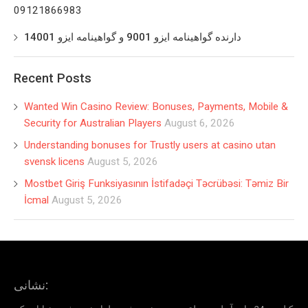
09121866983
دارنده گواهینامه ایزو 9001 و گواهینامه ایزو 14001
Recent Posts
Wanted Win Casino Review: Bonuses, Payments, Mobile &
Security for Australian Players
August 6, 2026
Understanding bonuses for Trustly users at casino utan
svensk licens
August 5, 2026
Mostbet Giriş Funksiyasının İstifadəçi Təcrübəsi: Təmiz Bir
İcmal
August 5, 2026
نشانی: