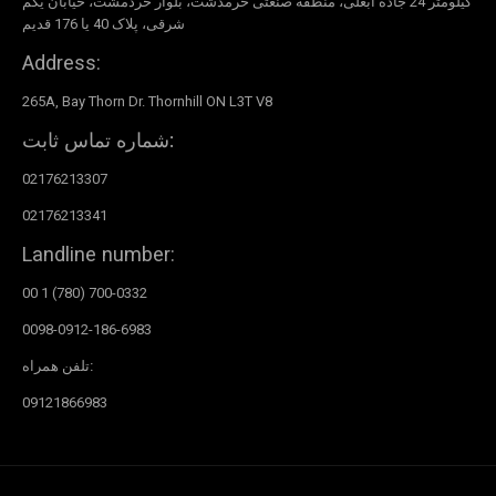
کیلومتر 24 جاده آبعلی، منطقه صنعتی خرمدشت، بلوار خردمشت، خیابان یکم
شرقی، پلاک 40 یا 176 قدیم
Address:
265A, Bay Thorn Dr. Thornhill ON L3T V8
شماره تماس ثابت:
02176213307
02176213341
Landline number:
00 1 (780) 700-0332
0098-0912-186-6983
تلفن همراه:
09121866983