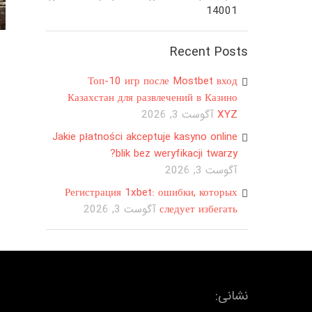
14001
Recent Posts
Топ-10 игр после Mostbet вход
Казахстан для развлечений в Казино
XYZ
آگوست 3, 2026
Jakie płatności akceptuje kasyno online
blik bez weryfikacji twarzy?
آگوست 3, 2026
Регистрация 1xbet: ошибки, которых
следует избегать
آگوست 3, 2026
نشانی: