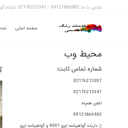
تماس با ما: 09121866983 - 02176213341 دارنده گواهینمانه ایزو 9001 و گواهینامه 14001
صفحه اصلی
تماس
محیط وب
ک
شماره تماس ثابت:
02176213307
02176213341
تلفن همراه:
09121866983
دارنده گواهینامه ایزو 9001 و گواهینامه ایزو