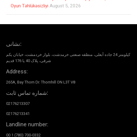
Oyun Təhlükəsizliyi
August 5, 2026
نشانی:
کیلومتر 24 جاده آبعلی، منطقه صنعتی خرمدشت، بلوار خردمشت، خیابان یکم
شرقی، پلاک 40 یا 176 قدیم
Address:
265A, Bay Thorn Dr. Thornhill ON L3T V8
شماره تماس ثابت:
02176213307
02176213341
Landline number:
00 1 (780) 700-0332